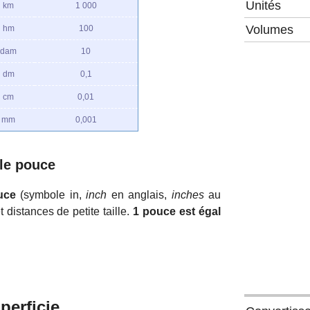
Unités
km
1 000
Volumes
hm
100
dam
10
dm
0,1
cm
0,01
mm
0,001
 le pouce
uce
(symbole in,
inch
en anglais,
inches
au
 distances de petite taille.
1 pouce est égal
perficie