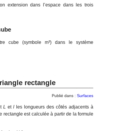
n extension dans l’espace dans les trois
cube
re cube (symbole m³) dans le système
triangle rectangle
Publié dans :
Surfaces
nt
L
et
l
les longueurs des côtés adjacents à
e rectangle est calculée à partir de la formule