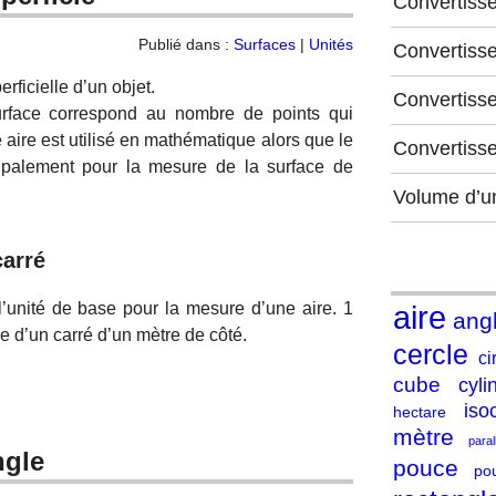
Convertiss
Publié dans :
Surfaces
|
Unités
Convertiss
ficielle d’un objet.
Convertisse
rface correspond au nombre de points qui
 aire est utilisé en mathématique alors que le
Convertiss
ncipalement pour la mesure de la surface de
Volume d’u
carré
l’unité de base pour la mesure d’une aire. 1
aire
ang
e d’un carré d’un mètre de côté.
cercle
ci
cube
cyli
iso
hectare
mètre
para
ngle
pouce
po