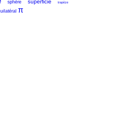
e
superficie
sphère
trapèze
π
uilatéral