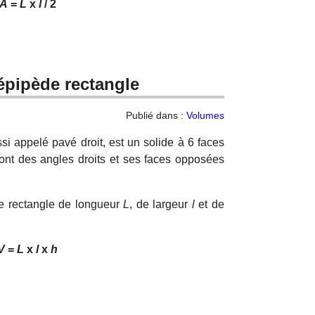
A
=
L
x
l
/ 2
épipède rectangle
Publié dans :
Volumes
si appelé pavé droit, est un solide à 6 faces
sont des angles droits et ses faces opposées
e rectangle de longueur
L
, de largeur
l
et de
V
=
L
x
l
x
h