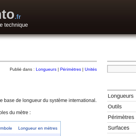
to
.fr
e technique
Publié dans :
Longueurs
|
Périmètres
|
Unités
Longueurs
de base de longueur du système international.
Outils
ples du mètre :
Périmètres
Surfaces
ymbole
Longueur en mètres