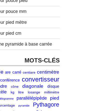
eur pouce pied
eur pouce mm
ur pied mètre
eur pied cm
ne pyramide à base carrée
MOTS-CLÉS
le
centimètre
are
carré
centiare
convertisseur
rconférence
diagonale
ndre
disque
cône
cèle
kg
litre
losange
millimètre
pied
parallélépipède
llélogramme
Pythagore
urcentage
pyramide