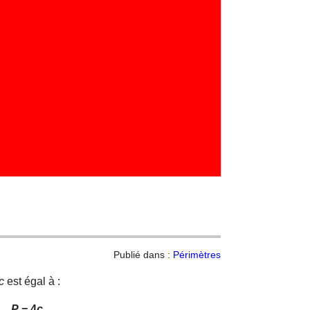
Publié dans :
Périmètres
c
est égal à :
P
= 4
c