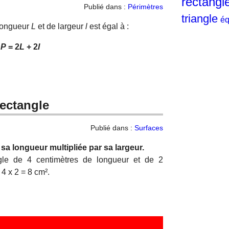
rectangl
Publié dans :
Périmètres
triangle
éq
 longueur
L
et de largeur
l
est égal à :
P
= 2
L
+ 2
l
rectangle
Publié dans :
Surfaces
 sa longueur multipliée par sa largeur.
ngle de 4 centimètres de longueur et de 2
 4 x 2 = 8 cm².