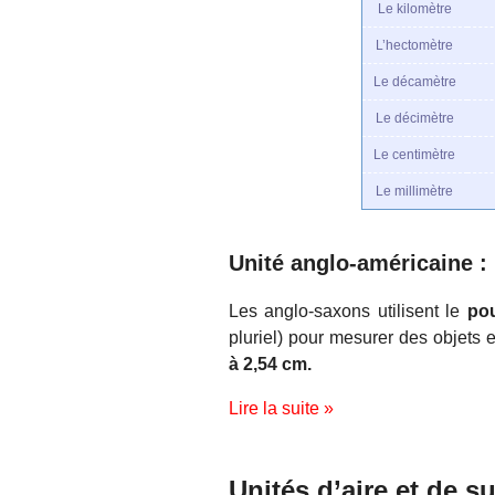
Le kilomètre
L’hectomètre
Le décamètre
Le décimètre
Le centimètre
Le millimètre
Unité anglo-américaine :
Les anglo-saxons utilisent le
po
pluriel) pour mesurer des objets et
à 2,54 cm.
Lire la suite »
Unités d’aire et de su