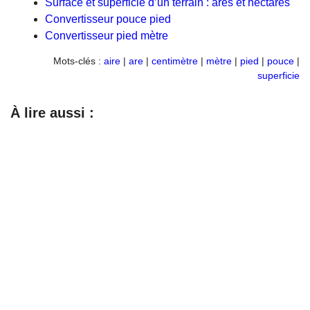
Surface et superficie d’un terrain : ares et hectares
Convertisseur pouce pied
Convertisseur pied mètre
Mots-clés :
aire
|
are
|
centimètre
|
mètre
|
pied
|
pouce
|
superficie
À lire aussi :