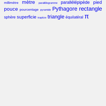
mètre
pied
parallélépipède
millimètre
parallélogramme
rectangle
Pythagore
pouce
pourcentage
pyramide
π
triangle
superficie
sphère
équilatéral
trapèze