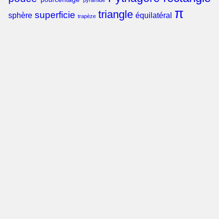
pyramide
π
triangle
superficie
sphère
équilatéral
trapèze