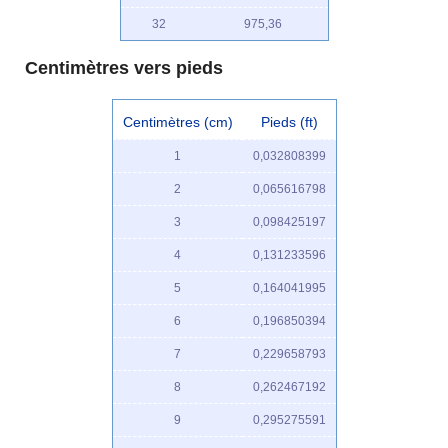
32
975,36
Centimètres vers pieds
Centimètres (cm)
Pieds (ft)
1
0,032808399
2
0,065616798
3
0,098425197
4
0,131233596
5
0,164041995
6
0,196850394
7
0,229658793
8
0,262467192
9
0,295275591