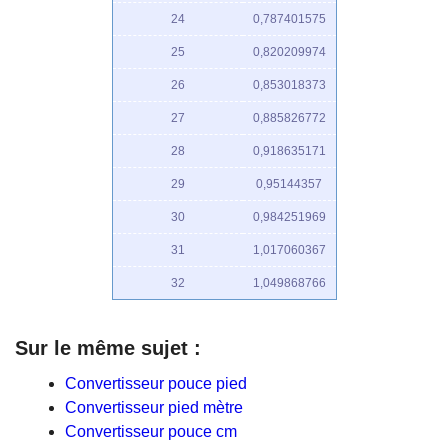
24
0,787401575
25
0,820209974
26
0,853018373
27
0,885826772
28
0,918635171
29
0,95144357
30
0,984251969
31
1,017060367
32
1,049868766
Sur le même sujet :
Convertisseur pouce pied
Convertisseur pied mètre
Convertisseur pouce cm