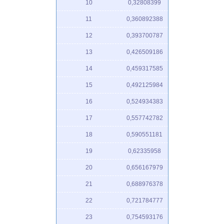
10
0,32808399
11
0,360892388
12
0,393700787
13
0,426509186
14
0,459317585
15
0,492125984
16
0,524934383
17
0,557742782
18
0,590551181
19
0,62335958
20
0,656167979
21
0,688976378
22
0,721784777
23
0,754593176