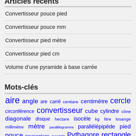
Articles récents
Convertisseur pouce pied
Convertisseur pouce mm
Convertisseur pied mètre
Convertisseur pied cm
Volume d’une pyramide à base carrée
Mots-clés
aire
cercle
angle
centimètre
are
carré
centiare
convertisseur
cube
cylindre
circonférence
cône
diagonale
isocèle
disque
hectare
kg
litre
losange
mètre
pied
parallélépipède
millimètre
parallélogramme
rectangle
Pythagore
pouce
pourcentage