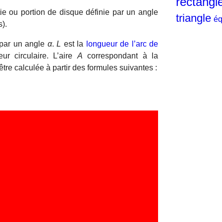
rectangl
tie ou portion de disque définie par un angle
triangle
éq
).
 par un angle
α
.
L
est la
longueur de l’arc de
r circulaire. L’aire
A
correspondant à la
être calculée à partir des formules suivantes :