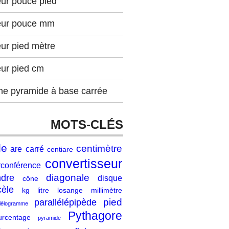
eur pouce pied
eur pouce mm
ur pied mètre
eur pied cm
ne pyramide à base carrée
MOTS-CLÉS
le
centimètre
are
carré
centiare
convertisseur
rconférence
diagonale
ndre
disque
cône
cèle
kg
litre
losange
millimètre
pied
parallélépipède
llélogramme
Pythagore
urcentage
pyramide