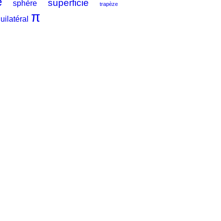
e
superficie
sphère
trapèze
π
uilatéral