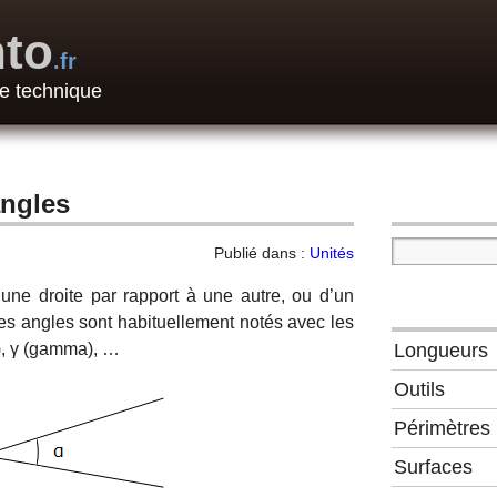
to
.fr
e technique
angles
Publié dans :
Unités
’une droite par rapport à une autre, ou d’un
es angles sont habituellement notés avec les
a), γ (gamma), …
Longueurs
Outils
Périmètres
Surfaces