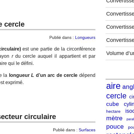
Convertiss
Convertiss
 cercle
Convertisse
Publié dans :
Longueurs
Convertiss
irculaire)
est une partie de la circonférence
Volume d’u
 rayon
r
du cercle auquel il appartient et par
re qui le défini.
de la
longueur
L
d’un arc de cercle
dépend
st exprimé.
aire
ang
cercle
ci
cube
cyli
iso
hectare
secteur circulaire
mètre
para
pouce
po
Publié dans :
Surfaces