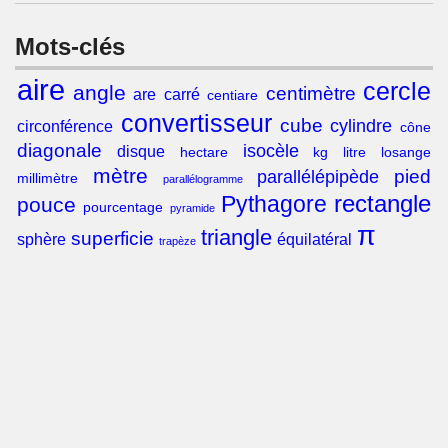
Mots-clés
aire
cercle
angle
centimètre
are
carré
centiare
convertisseur
cube
cylindre
circonférence
cône
diagonale
isocèle
disque
hectare
kg
litre
losange
mètre
pied
parallélépipède
millimètre
parallélogramme
rectangle
Pythagore
pouce
pourcentage
pyramide
π
triangle
superficie
sphère
équilatéral
trapèze