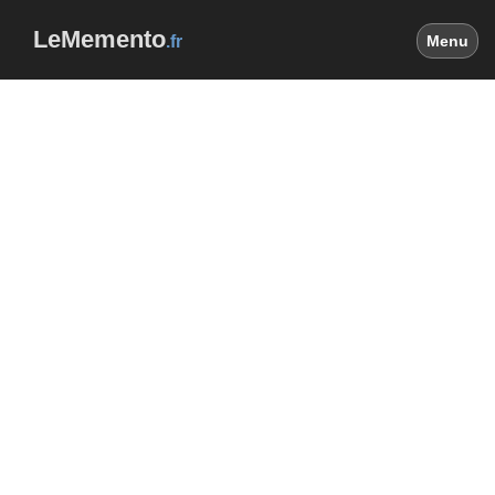
LeMemento
.fr
Menu