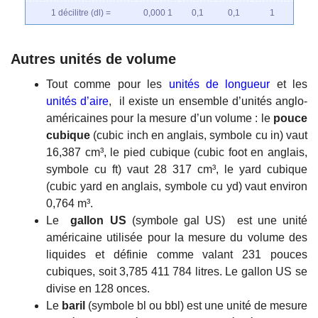
1 décilitre (dl) =
0,000 1
0,1
0,1
1
Autres unités de volume
Tout comme pour les
unités de longueur
et les
unités d’aire
, il existe un ensemble d’unités anglo-
américaines pour la mesure d’un volume : le
pouce
cubique
(cubic inch en anglais, symbole cu in) vaut
16,387 cm³, le pied cubique (cubic foot en anglais,
symbole cu ft) vaut 28 317 cm³, le yard cubique
(cubic yard en anglais, symbole cu yd) vaut environ
0,764 m³.
Le
gallon US
(symbole gal US) est une unité
américaine utilisée pour la mesure du volume des
liquides et définie comme valant 231 pouces
cubiques, soit 3,785 411 784 litres. Le gallon US se
divise en 128 onces.
Le
baril
(symbole bl ou bbl) est une unité de mesure