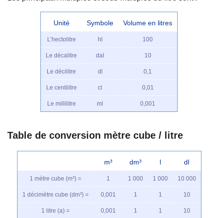
Unité
Symbole
Volume en litres
L’hectolitre
hl
100
Le décalitre
dal
10
Le décilitre
dl
0,1
Le centilitre
cl
0,01
Le millilitre
ml
0,001
Table de conversion mètre cube / litre
m³
dm³
l
dl
1 mètre cube (m³) =
1
1 000
1 000
10 000
1 décimètre cube (dm³) =
0,001
1
1
10
1 litre (a) =
0,001
1
1
10