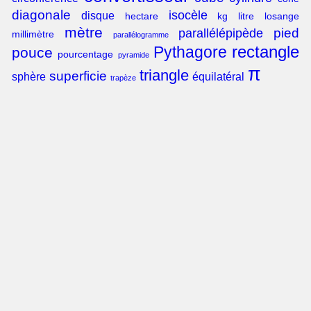
diagonale
isocèle
disque
hectare
kg
litre
losange
mètre
pied
parallélépipède
millimètre
parallélogramme
rectangle
Pythagore
pouce
pourcentage
pyramide
π
triangle
superficie
sphère
équilatéral
trapèze