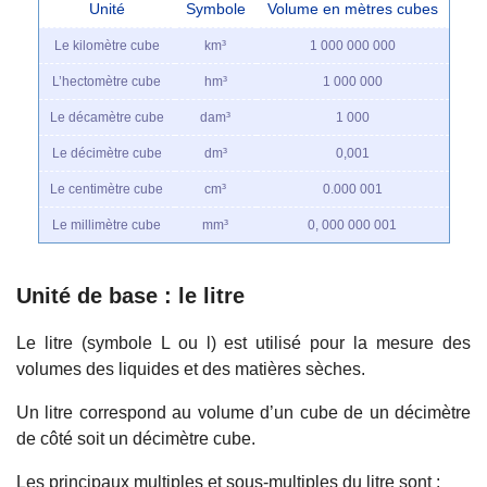
Unité
Symbole
Volume en mètres cubes
Le kilomètre cube
km³
1 000 000 000
L’hectomètre cube
hm³
1 000 000
Le décamètre cube
dam³
1 000
Le décimètre cube
dm³
0,001
Le centimètre cube
cm³
0.000 001
Le millimètre cube
mm³
0, 000 000 001
Unité de base : le litre
Le litre (symbole L ou l) est utilisé pour la mesure des
volumes des liquides et des matières sèches.
Un litre correspond au volume d’un cube de un décimètre
de côté soit un décimètre cube.
Les principaux multiples et sous-multiples du litre sont :