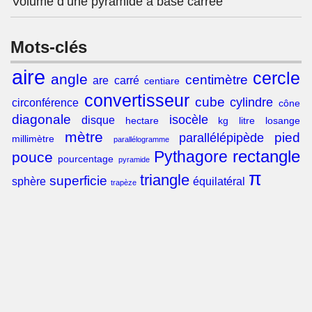
Volume d’une pyramide à base carrée
Mots-clés
aire
cercle
angle
centimètre
are
carré
centiare
convertisseur
cube
cylindre
circonférence
cône
diagonale
isocèle
disque
hectare
kg
litre
losange
mètre
pied
parallélépipède
millimètre
parallélogramme
rectangle
Pythagore
pouce
pourcentage
pyramide
π
triangle
superficie
sphère
équilatéral
trapèze