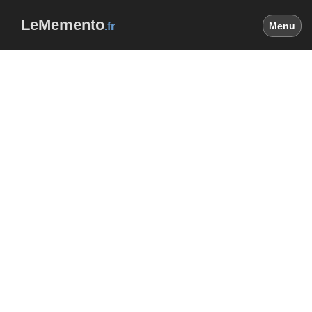
LeMemento
.fr
Menu