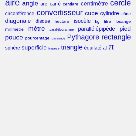
aire
cercle
angle
centimètre
are
carré
centiare
convertisseur
cube
cylindre
circonférence
cône
diagonale
isocèle
disque
hectare
kg
litre
losange
mètre
pied
parallélépipède
millimètre
parallélogramme
rectangle
Pythagore
pouce
pourcentage
pyramide
π
triangle
superficie
sphère
équilatéral
trapèze