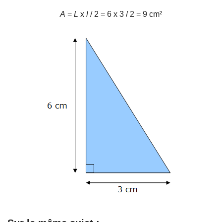
A
=
L
x
l
/ 2 = 6 x 3 / 2 = 9 cm²