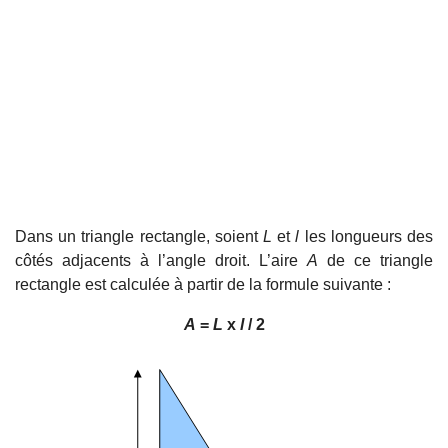
Dans un triangle rectangle, soient
L
et
l
les longueurs des
côtés adjacents à l’angle droit. L’aire
A
de ce triangle
rectangle est calculée à partir de la formule suivante :
A
=
L
x
l
/ 2