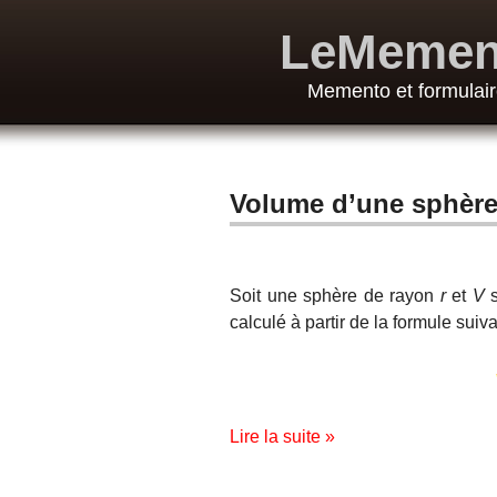
LeMemen
Memento et formulair
Volume d’une sphèr
Soit une sphère de rayon
r
et
V
s
calculé à partir de la formule suiva
Lire la suite »