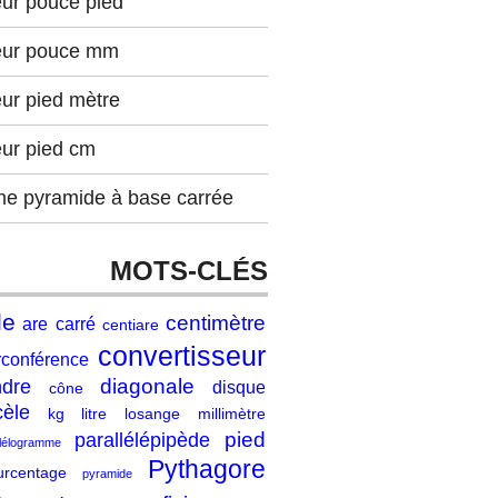
eur pouce pied
eur pouce mm
ur pied mètre
eur pied cm
ne pyramide à base carrée
MOTS-CLÉS
le
centimètre
are
carré
centiare
convertisseur
rconférence
diagonale
ndre
disque
cône
cèle
kg
litre
losange
millimètre
pied
parallélépipède
llélogramme
Pythagore
urcentage
pyramide