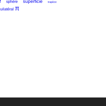
e
superficie
sphère
trapèze
π
uilatéral