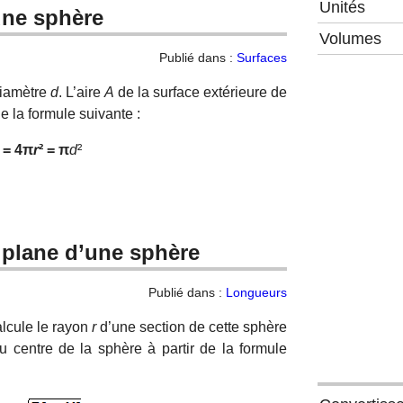
Unités
’une sphère
Volumes
Publié dans :
Surfaces
diamètre
d
. L’aire
A
de la surface extérieure de
de la formule suivante :
= 4π
r
² =
π
d
²
 plane d’une sphère
Publié dans :
Longueurs
alcule le rayon
r
d’une section de cette sphère
 centre de la sphère à partir de la formule