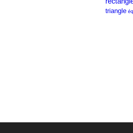
rectangl
triangle
éq