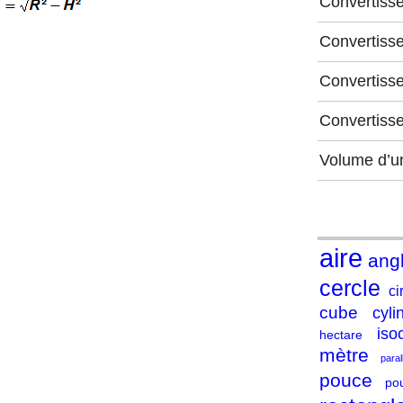
Convertiss
Convertiss
Convertisse
Convertiss
Volume d’u
aire
ang
cercle
ci
cube
cyli
iso
hectare
mètre
para
pouce
po