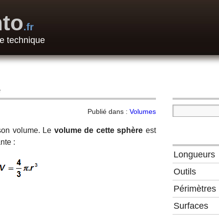
to
.fr
e technique
e
Publié dans :
Volumes
on volume. Le
volume de cette sphère
est
nte :
Longueurs
Outils
Périmètres
Surfaces