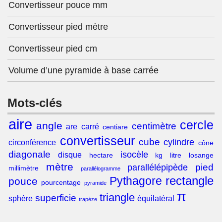
Convertisseur pouce mm
Convertisseur pied mètre
Convertisseur pied cm
Volume d’une pyramide à base carrée
Mots-clés
aire
cercle
angle
centimètre
are
carré
centiare
convertisseur
cube
cylindre
circonférence
cône
diagonale
isocèle
disque
hectare
kg
litre
losange
mètre
pied
parallélépipède
millimètre
parallélogramme
rectangle
Pythagore
pouce
pourcentage
pyramide
π
triangle
superficie
sphère
équilatéral
trapèze