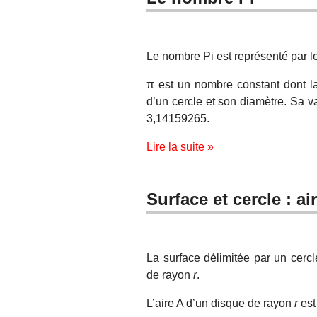
Le nombre Pi est représenté par l
π est un nombre constant dont la 
d’un cercle et son diamètre. Sa va
3,14159265.
Lire la suite »
Surface et cercle : a
La surface délimitée par un cerc
de rayon
r
.
L’aire A d’un disque de rayon
r
est