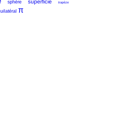
e
superficie
sphère
trapèze
π
uilatéral