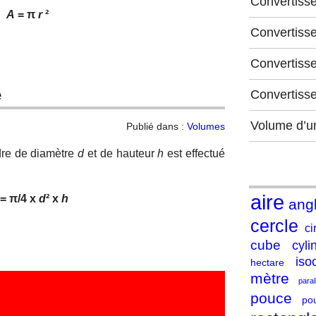
Convertiss
A
= π
r
²
Convertiss
Convertisse
e
Convertiss
Volume d’u
Publié dans :
Volumes
dre de diamètre
d
et de hauteur
h
est effectué
aire
= π/4 x
d
² x
h
ang
cercle
ci
cube
cyli
iso
hectare
mètre
para
pouce
po