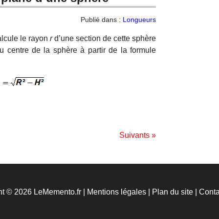
Publié dans :
Longueurs
alcule le rayon
r
d’une section de cette sphère
 centre de la sphère à partir de la formule
Suivants »
ht © 2026 LeMemento.fr |
Mentions légales
|
Plan du site
|
Conta