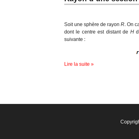
Soit une sphère de rayon
R
. On c
dont le centre est distant de
H
du
suivante :
Lire la suite »
Copyrig