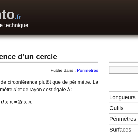
to
.fr
e technique
rence d’un cercle
Publié dans :
Périmètres
 de circonférence plutôt que de périmètre. La
amètre
d
et de rayon
r
est égale à :
Longueurs
=
d
x π = 2
r
x
π
Outils
Périmètres
Surfaces