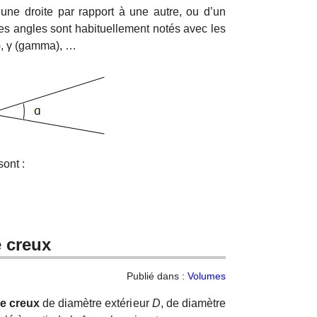
’une droite par rapport à une autre, ou d’un
es angles sont habituellement notés avec les
a), γ (gamma), …
ont :
 creux
Publié dans :
Volumes
re creux
de diamètre extérieur
D
, de diamètre