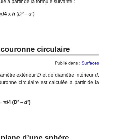
ulé à partir de la formule suivante :
π/4 x
h
(
D²
–
d²
)
 couronne circulaire
Publié dans :
Surfaces
iamètre extérieur
D
et de diamètre intérieur
d
.
uronne circulaire est calculée à partir de la
 π/4 (
D
² –
d
²)
 plane d’une sphère