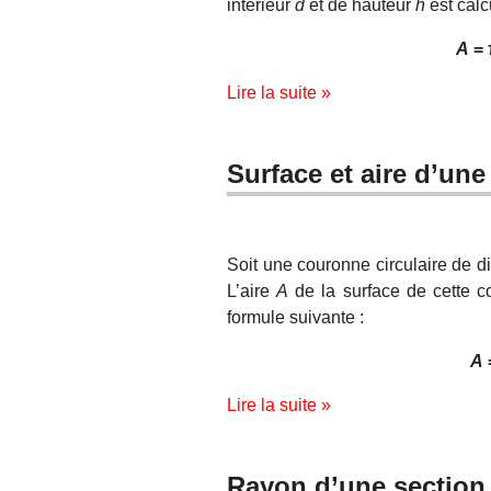
intérieur
d
et de hauteur
h
est calc
A
=
Lire la suite »
Surface et aire d’une
Soit une couronne circulaire de d
L’aire
A
de la surface de cette co
formule suivante :
A
=
Lire la suite »
Rayon d’une section