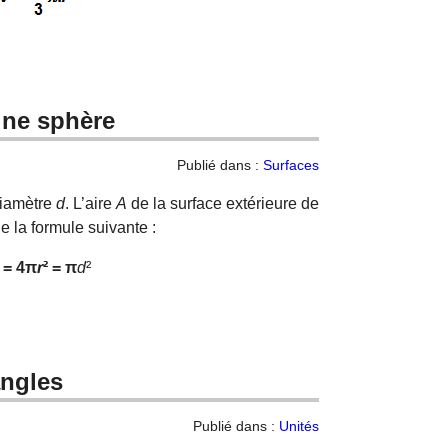
’une sphère
Publié dans :
Surfaces
diamètre
d
. L’aire
A
de la surface extérieure de
de la formule suivante :
= 4π
r
² =
π
d
²
angles
Publié dans :
Unités