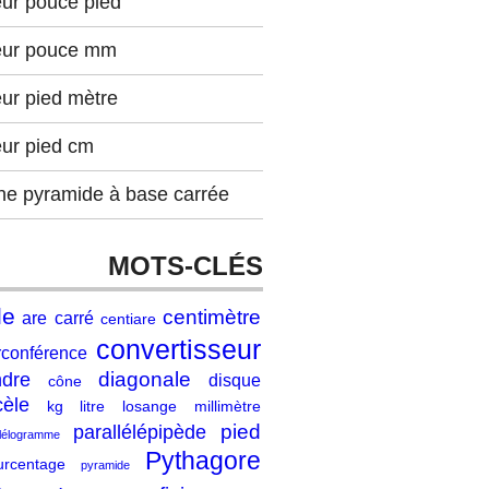
eur pouce pied
eur pouce mm
ur pied mètre
eur pied cm
ne pyramide à base carrée
MOTS-CLÉS
le
centimètre
are
carré
centiare
convertisseur
rconférence
diagonale
ndre
disque
cône
cèle
kg
litre
losange
millimètre
pied
parallélépipède
llélogramme
Pythagore
urcentage
pyramide