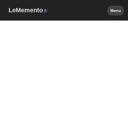
LeMemento
.fr
Menu