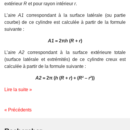
extérieur
R
et pour rayon intérieur
r
.
L’aire
A1
correspondant à la surface latérale (ou partie
courbe) de ce cylindre est calculée à partir de la formule
suivante :
A1
= 2π
h
(
R
+
r
)
L’aire
A2
correspondant à la surface extérieure totale
(surface latérale et extrémités) de ce cylindre creux est
calculée à partir de la formule suivante :
A2
= 2π (
h
(
R
+
r
) + (
R
² –
r
²))
Lire la suite »
« Précédents