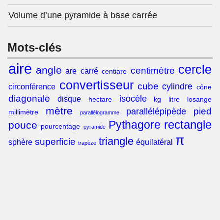
Volume d’une pyramide à base carrée
Mots-clés
aire
cercle
angle
centimètre
are
carré
centiare
convertisseur
cube
cylindre
circonférence
cône
diagonale
isocèle
disque
hectare
kg
litre
losange
mètre
pied
parallélépipède
millimètre
parallélogramme
rectangle
Pythagore
pouce
pourcentage
pyramide
π
triangle
superficie
sphère
équilatéral
trapèze