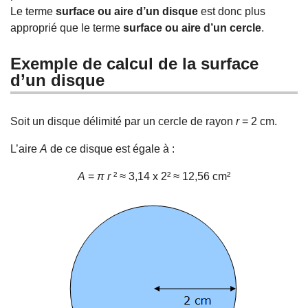
Le terme
surface ou aire d’un disque
est donc plus
approprié que le terme
surface ou aire d’un cercle
.
Exemple de calcul de la surface
d’un disque
Soit un disque délimité par un cercle de rayon
r
= 2 cm.
L’aire
A
de ce disque est égale à :
A
=
π
r
²
≈
3,14 x 2²
≈
12,56 cm²