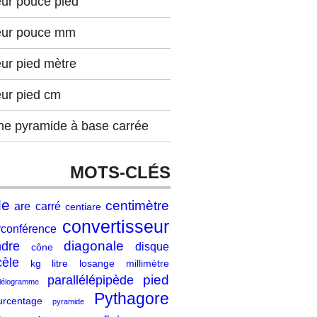
eur pouce pied
eur pouce mm
ur pied mètre
eur pied cm
ne pyramide à base carrée
MOTS-CLÉS
le
centimètre
are
carré
centiare
convertisseur
rconférence
diagonale
ndre
disque
cône
cèle
kg
litre
losange
millimètre
pied
parallélépipède
llélogramme
Pythagore
urcentage
pyramide