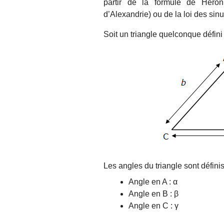
partir de la formule de Hér
d’Alexandrie) ou de la loi des sinu
Soit un triangle quelconque défini p
Les angles du triangle sont défini
Angle en A : α
Angle en B : β
Angle en C : γ