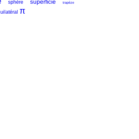
e
superficie
sphère
trapèze
π
uilatéral