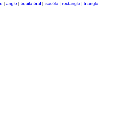
re
|
angle
|
équilatéral
|
isocèle
|
rectangle
|
triangle