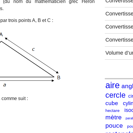
Convertiss
on (du nom du mathématicien grec Héron
s.
Convertiss
ar trois points A, B et C :
Convertisse
Convertiss
Volume d’u
aire
ang
cercle
ci
s comme suit :
cube
cyli
iso
hectare
mètre
para
pouce
po