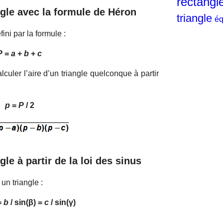
rectangl
angle avec la formule de Héron
triangle
éq
fini par la formule :
P
=
a
+
b
+
c
culer l’aire d’un triangle quelconque à partir
p
=
P
/ 2
gle à partir de la loi des sinus
un triangle :
=
b
/ sin(β) =
c
/ sin(γ)