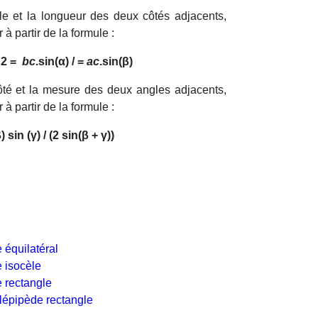
le et la longueur des deux côtés adjacents,
 à partir de la formule :
/ 2 =
bc
.sin(α) / =
ac
.sin(β)
ôté et la mesure des deux angles adjacents,
 à partir de la formule :
) sin (
γ
) / (2 sin(β + γ))
e équilatéral
e isocèle
e rectangle
élépipède rectangle