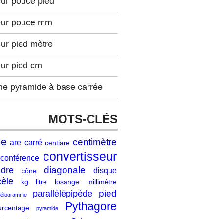
eur pouce pied
eur pouce mm
ur pied mètre
eur pied cm
ne pyramide à base carrée
MOTS-CLÉS
le
centimètre
are
carré
centiare
convertisseur
rconférence
diagonale
ndre
disque
cône
cèle
kg
litre
losange
millimètre
pied
parallélépipède
llélogramme
Pythagore
urcentage
pyramide