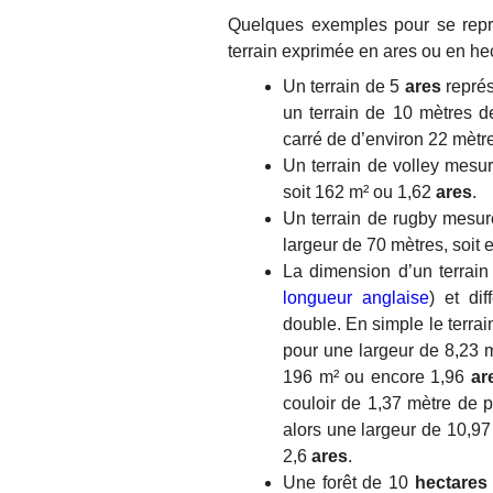
Quelques exemples pour se repr
terrain exprimée en ares ou en hec
Un terrain de 5
ares
représ
un terrain de 10 mètres d
carré de d’environ 22 mètr
Un terrain de volley mesu
soit 162 m² ou 1,62
ares
.
Un terrain de rugby mesu
largeur de 70 mètres, soit
La dimension d’un terrain
longueur anglaise
) et di
double. En simple le terra
pour une largeur de 8,23 m
196 m² ou encore 1,96
ar
couloir de 1,37 mètre de pa
alors une largeur de 10,97
2,6
ares
.
Une forêt de 10
hectares