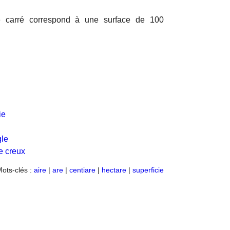
re carré correspond à une surface de 100
ie
gle
re creux
ots-clés :
aire
|
are
|
centiare
|
hectare
|
superficie