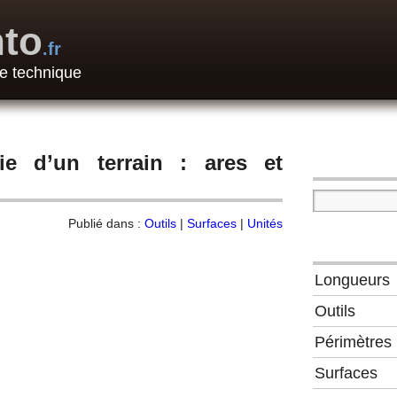
to
.fr
e technique
cie d’un terrain : ares et
Publié dans :
Outils
|
Surfaces
|
Unités
Longueurs
Outils
Périmètres
Surfaces