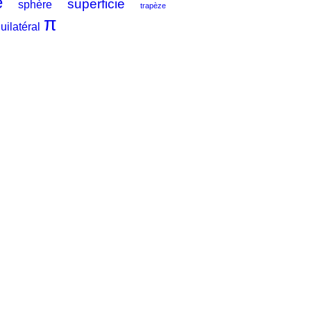
e
superficie
sphère
trapèze
π
uilatéral