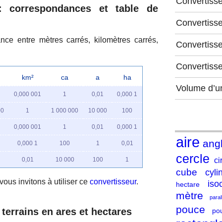
Convertiss
: correspondances et table de
Convertiss
nce entre mètres carrés, kilomètres carrés,
Convertisse
Convertiss
km²
ca
a
ha
Volume d’u
0,000 001
1
0,01
0,000 1
00
1
1 000 000
10 000
100
0,000 001
1
0,01
0,000 1
aire
ang
0,000 1
100
1
0,01
cercle
ci
0,01
10 000
100
1
cube
cyli
vous invitons à utiliser ce
convertisseur
.
iso
hectare
mètre
para
pouce
terrains en ares et hectares
po