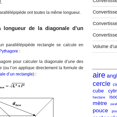
Convertiss
Convertiss
arallélépipède ont toutes la même longueur.
Convertisse
a longueur de la diagonale d’un
Convertiss
un parallélépipède rectangle se calcule en
Volume d’u
Pythagore
:
hagore pour calculer la diagonale d’une des
e (ou l’on applique directement la formule de
aire
ale d’un rectangle
) :
ang
cercle
ci
cube
cyli
iso
hectare
mètre
para
pouce
po