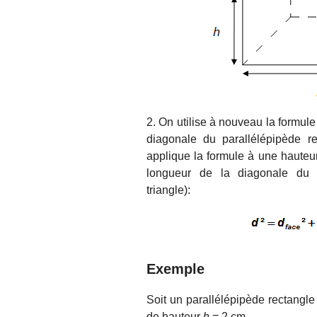
2. On utilise à nouveau la formul
diagonale du parallélépipède re
applique la formule à une hauteur
longueur de la diagonale du p
triangle):
Exemple
Soit un parallélépipède rectangl
de hauteur
h
= 2 cm.