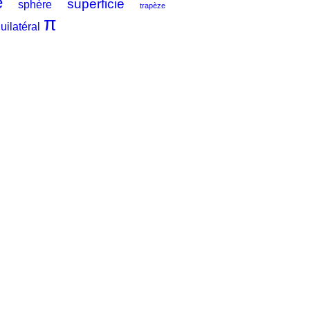
e
superficie
sphère
trapèze
π
uilatéral