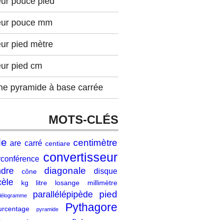
eur pouce pied
eur pouce mm
ur pied mètre
eur pied cm
ne pyramide à base carrée
MOTS-CLÉS
le
centimètre
are
carré
centiare
convertisseur
rconférence
diagonale
ndre
disque
cône
cèle
kg
litre
losange
millimètre
pied
parallélépipède
llélogramme
Pythagore
urcentage
pyramide