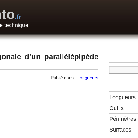
to
.fr
e technique
onale d’un parallélépipède
Publié dans :
Longueurs
Longueurs
Outils
Périmètres
Surfaces