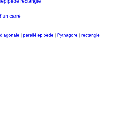
élépipède rectangle
’un carré
diagonale
|
parallélépipède
|
Pythagore
|
rectangle