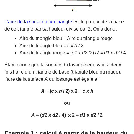
L’aire de la surface d’un triangle
est le produit de la base
de ce triangle par sa hauteur divisé par 2. On a donc :
Aire du triangle bleu = Aire du triangle rouge
Aire du triangle bleu =
c
x
h
/ 2
Aire du triangle rouge = (
d1
x
d2
/2) /2 =
d1
x
d2
/ 4
Étant donné que la surface du losange équivaut à deux
fois l’aire d’un triangle de base (triangle bleu ou rouge),
l’aire de la surface
A
du losange est égale à :
A
= (
c
x
h
/ 2) x 2 =
c
x
h
ou
A
= (
d1
x
d2
/ 4) x 2 =
d1
x
d2
/ 2
Exemple 1 : calcul à partir de la hauteur du