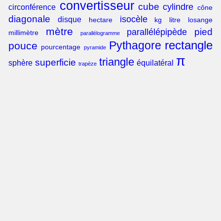
convertisseur
cube
cylindre
circonférence
cône
diagonale
isocèle
disque
hectare
kg
litre
losange
mètre
pied
parallélépipède
millimètre
parallélogramme
rectangle
Pythagore
pouce
pourcentage
pyramide
π
triangle
superficie
sphère
équilatéral
trapèze