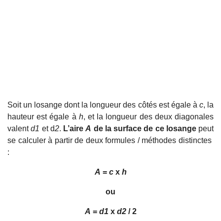
Soit un losange dont la longueur des côtés est égale à
c
, la
hauteur est égale à
h
, et la longueur des deux diagonales
valent
d1
et d
2
.
L’aire
A
de la surface de ce losange
peut
se calculer à partir de deux formules / méthodes distinctes
:
A
=
c
x
h
ou
A
=
d1
x
d2
/ 2